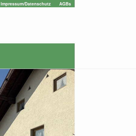
Zur
Zum
Impressum/Datenschutz
AGBs
Navigation
Inhalt
springen
springen