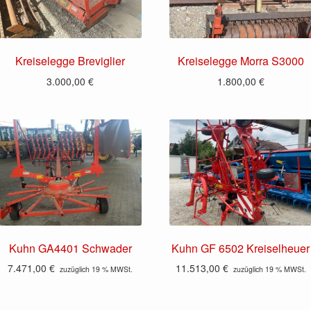
Kreiselegge Breviglier
Kreiselegge Morra S3000
3.000,00
€
1.800,00
€
Kuhn GA4401 Schwader
Kuhn GF 6502 Kreiselheuer
7.471,00
€
11.513,00
€
zuzüglich 19 % MWSt.
zuzüglich 19 % MWSt.