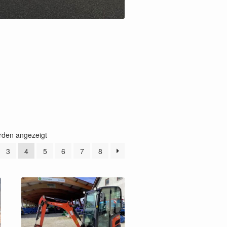
rden angezeigt
3
4
5
6
7
8