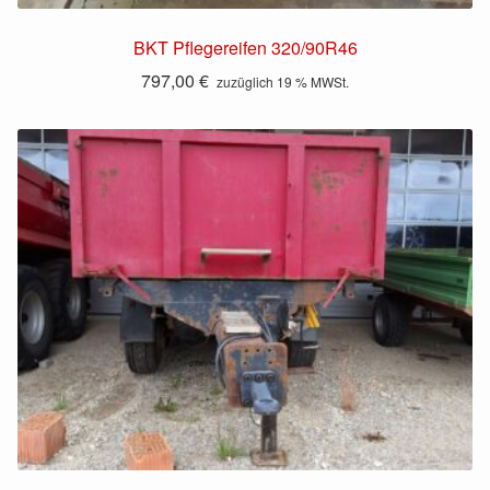
BKT Pflegereifen 320/90R46
797,00
€
zuzüglich 19 % MWSt.