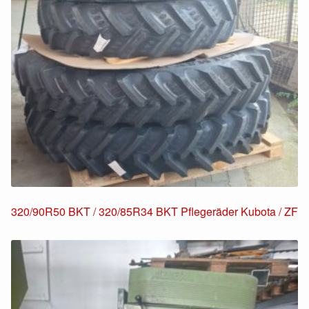
320/90R50 BKT / 320/85R34 BKT Pflegeräder Kubota / ZF