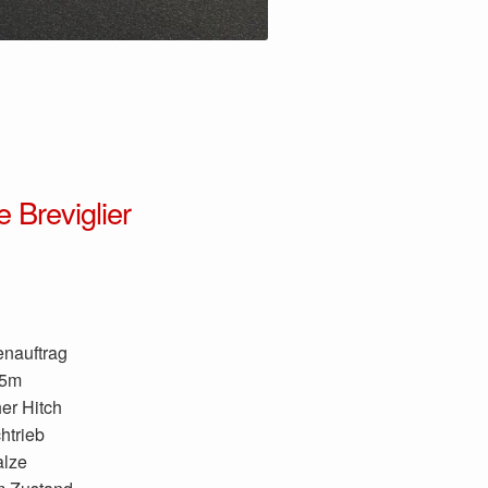
 Breviglier
enauftrag
,5m
er Hitch
htrieb
alze