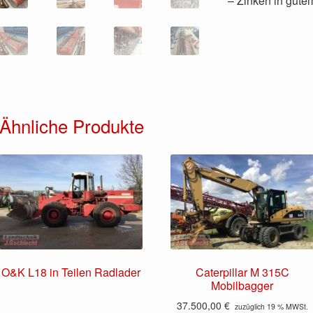
– Zinken in gute
Ähnliche Produkte
O&K L18 in Teilen Radlader
Caterpillar M 315C
Mobilbagger
37.500,00
€
zuzüglich 19 % MWSt.