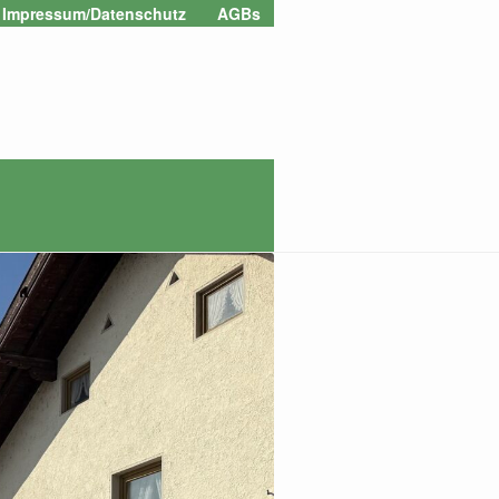
Zur
Zum
Impressum/Datenschutz
AGBs
Navigation
Inhalt
springen
springen