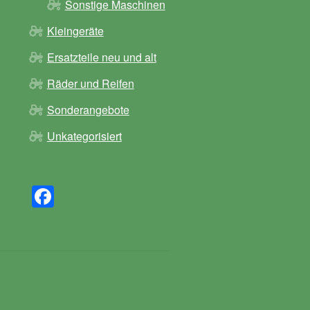
Sonstige Maschinen
Kleingeräte
Ersatzteile neu und alt
Räder und Reifen
Sonderangebote
Unkategorisiert
F
a
c
e
b
o