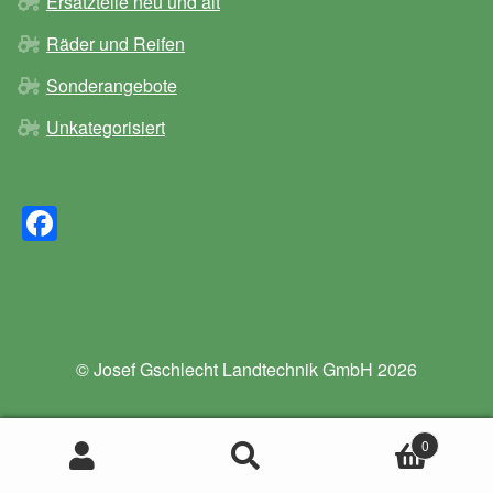
Ersatzteile neu und alt
Räder und Reifen
Sonderangebote
Unkategorisiert
F
a
c
e
b
© Josef Gschlecht Landtechnik GmbH 2026
o
o
0
k
Suchen
Suchen
nach: