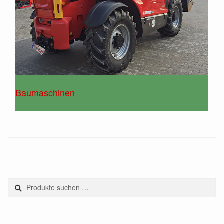
Baumaschinen
Suchen
Suchen
nach: