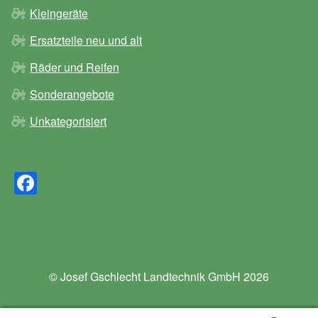
Kleingeräte
Ersatzteile neu und alt
Räder und Reifen
Sonderangebote
Unkategorisiert
F
a
c
e
b
© Josef Gschlecht Landtechnik GmbH 2026
o